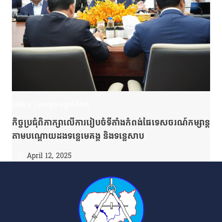
ពត៌មាន
|
សកម្មភាពថ្នាក់ដឹកនាំ
កិច្ចប្រជុំពិភាក្សាលើការរៀបចំទីតាំងកំពង់ផែទេសចរណ៍កម្សាន្ត
តាមបណ្ដោយដងទន្លេមេគង្គ និងទន្លេសាប
April 12, 2025