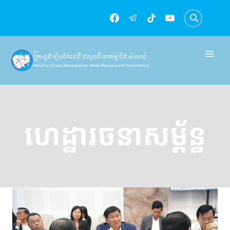
Skip
to
content
ក្រសួងរៀបចំដែនដី នគរូបនីយកម្ម និងសំណង់
Ministry of Land Management, Urban Planning and Construction
ហេដ្ឋារចនាសម្ព័ន្ធ