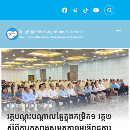
Skip
to
content
ក្រសួងរៀបចំដែនដី នគរូបនីយកម្ម និងសំណង់
Ministry of Land Management, Urban Planning and Construction
ពត៌មាន
|
សកម្មភាពថ្នាក់ដឹកនាំ
វគ្គបណ្តុះបណ្តាលផ្ទៃក្នុងកម្រិត១ វគ្គ២
ស្ដីពីការកសាងសមត្ថភាពមន្ត្រីរាជការ