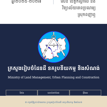
ឆ្នាំ២០២៥-២០២៧
សែន ខេត្តកណ្ដាល និង
វិទ្យាល័យទេពប្រណម្យ
ស្រុកពញាឮ
ក្រសួងរៀបចំដែនដី នគរូបនីយកម្ម និងសំណង់
Ministry of Land Management, Urban Planning and Construction
ទីតាំង
លេខទំនាក់ទំនង
អ៉ីមែល
© រក្សាសិទ្ធិគ្រប់យ៉ាងដោយ ក្រសួងរៀបចំដែនដី នគរូបនីយកម្ម និងសំណង់