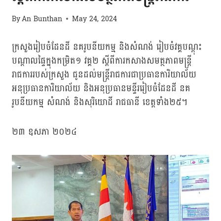
By
An Bunthan
May 24, 2024
ក្រសួងរៀបចំដែនដី នគរូបនីយកម្ម និងសំណង់ រៀបចំវគ្គបណ្តុះ
បណ្តាលផ្ទៃក្នុងកម្រិត១ វគ្គ២ ស្ដីពីការកសាងសមត្ថភាពមន្ត្រី
រាជការរបស់ក្រសួង ជូនដល់មន្ត្រីរាជការជាប្រធានការិយាល័យ
អនុប្រធានការិយាល័យ និងអនុប្រធានមន្ទីររៀបចំដែនដី នគ
រូបនីយកម្ម សំណង់ និងសុរិយោដី រាជធានី ខេត្តទាំង២៥។
២៣ ឧសភា ២០២៤