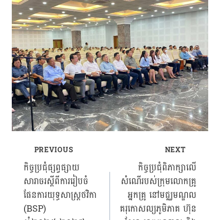
PREVIOUS
NEXT
Post
កិច្ចប្រជុំផ្សព្វផ្សាយ
កិច្ចប្រជុំពិភាក្សាលើ
សារាចរស្តីពីការរៀបចំ
សំណើរបស់ក្រុមលោកគ្រូ
navigation
ផែនការយុទ្ធសាស្រ្តថវិកា
អ្នកគ្រូ នៅមជ្ឈមណ្ឌល
(BSP)
គរុកោសល្យភូមិភាគ ហ៊ុន