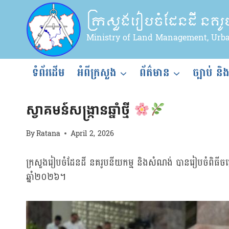
Skip
ក្រសួងរៀបចំដែនដី នគរ
to
content
Ministry of Land Management, Urb
ទំព័រដើម
អំពីក្រសួង
ព័ត៌មាន
ច្បាប់ និ
ពត៌មាន
|
សកម្មភាពថ្នាក់ដឹកនាំ
ស្វាគមន៍សង្ក្រានឆ្នាំថ្មី
By
Ratana
April 2, 2026
ក្រសួងរៀបចំដែនដី នគរូបនីយកម្ម និងសំណង់ បានរៀបចំពិធីចម្រើ
ឆ្នាំ២០២៦។