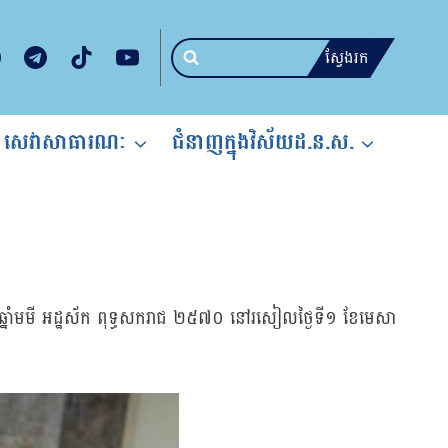
ស្វែងរក
សេវាសាធារណៈ
ជំនាញក្នុងវិស័យដ.ន.ស.
ាតិ ឆ្នាំមមី អដ្ឋស័ក ពុទ្ធសករាជ ២៥៧០ នៅរសៀលថ្ងៃទី១ ខែមេសា