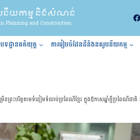
ូបនីយកម្ម និងសំណង់
an Planning and Construction
ងបទដ្ឋានគតិយុត្ត
ការរៀបចំដែនដីនិងនគរូបនីយកម្ម
នព្រះបរិត្តតាមទំនៀមទំលាប់ប្រពៃណីខ្មែរ ក្នុងឱកាសឆ្នាំថ្មីប្រពៃណីជ