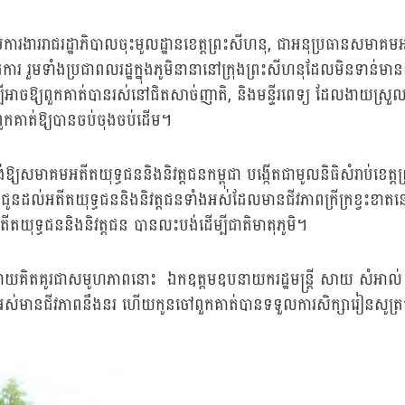
ារងាររាជរដ្ឋាភិបាលចុះមូលដ្ឋានខេត្តព្រះសីហនុ, ជាអនុប្រធានសមាគមអតីតយុ
ការ រួមទាំងប្រជាពលរដ្ឋក្នុងភូមិនានានៅក្រុងព្រះសីហនុដែលមិនទាន់មានដីធ្លី
ដើម្បីអាចឱ្យពួកគាត់បានរស់នៅជិតសាច់ញាតិ, និងមន្ទីរពេទ្យ ដែលងាយស្រ
ពួកគាត់ឱ្យបានចប់ចុងចប់ដើម។
្យសមាគមអតីតយុទ្ធជននិងនិវត្តជនកម្ពុជា បង្កើតជាមូលនិធិសំរាប់ខេត្តព្
ដល់អតីតយុទ្ធជននិងនិវត្តជនទាំងអស់ដែលមានជីវភាពក្រីក្រខ្វះខាតនៅក
ទ្ធជននិងនិវត្តជន បានលះបង់ដើម្បីជាតិមាតុភូមិ។
ោយគិតគូរជាសមូហភាពនោះ ឯកឧត្តមឧបនាយករដ្ឋមន្ត្រី សាយ សំអាល់ ចាត់ទុ
ងអស់មានជីវភាពនឹងនរ ហើយកូនចៅពួកគាត់បានទទួលការសិក្សារៀនសូត្រច