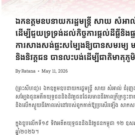
ពត៌មាន
|
សកម្មភាពថ្នាក់ដឹកនាំ
ឯកឧត្តមឧបនាយករដ្ឋមន្ត្រី សាយ សំអាល់
ដើម្បីជួយទ្រទ្រង់ដល់កិច្ចការផ្ដល់ដីធ្ល
ការសាងសង់ផ្ទះសម្បែងឱ្យបានសមរម្
និងនិវត្តជន បានលះបង់ដើម្បីជាតិមាតុភូម
By
Ratana
May 11, 2026
(ព្រះសីហនុ)៖ ឯកឧត្តមឧបនាយករដ្ឋមន្ត្រី សាយ សំអាល់ ជំរុញដល់សម
សម្បែងជូនអតីតយុទ្ធជននិងនិវត្តជនដែលមានជីវភាពក្រីក្រខ្
និងលើកស្ទួយជីវភាពរស់នៅរបស់ពួកគាត់ឱ្យប្រសើរឡើង សាកសម
ក្នុងខួបលើកទី១៩ ទិវាអតីតយុទ្ធជននិងនិវត្តជនកម្ពុជា ១២ ឧស
ឆ្នាំ២០២៦។