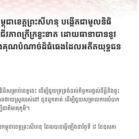
ុជាខេត្តព្រះសីហនុ បង្កើតជាមូលនិធិ
ានជីវភាពក្រីក្រខ្វះខាត ដោយធានាបាននូវ
គុណបំណាច់ដ៏ធំធេងដែលអតីតយុទ្ធជន
ាប់ខេត្តនេះ ដើម្បីជួយទ្រទ្រង់ដល់កិច្ចការផ្ដល់ដីធ្លីនិងផ្ទះ
ភាពងាយស្រួលរស់នៅ ជូនពួកគាត់ ដើម្បីជួយសម្រាលការលំបាក
ជាតិមាតុភូមិ។
នកម្ពុជាខេត្តព្រះសីហនុ ដែលបានធ្វើឡើងនាថ្ងៃទី ៨ ខែឧសភា