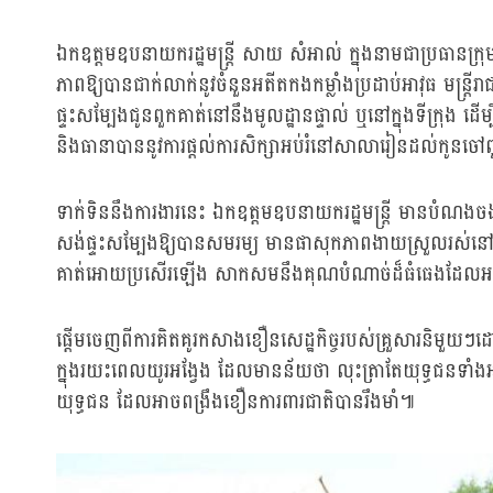
ឯកឧត្តមឧបនាយករដ្ឋមន្ត្រី សាយ សំអាល់ ក្នុងនាមជាប្រធានក្រុមក
ភាពឱ្យបានជាក់លាក់នូវចំនួនអតីតកងកម្លាំងប្រដាប់អាវុធ មន្ត្រីរាជ
ផ្ទះសម្បែងជូនពួកគាត់នៅនឹងមូលដ្ឋានផ្ទាល់ ឬនៅក្នុងទីក្រុង 
និងធានាបាននូវការផ្ដល់ការសិក្សាអប់រំនៅសាលារៀនដល់កូនចៅ
ទាក់ទិននឹងការងារនេះ ឯកឧត្តមឧបនាយករដ្ឋមន្រ្តី មានបំណងចង់ឱ
សង់ផ្ទះសម្បែងឱ្យបានសមរម្យ មានផាសុកភាពងាយស្រួលរស់នៅជូន
គាត់អោយប្រសើរឡើង សាកសមនឹងគុណបំណាច់ដ៏ធំធេងដែលអតីតយុ
ផ្តើមចេញពីការគិតគូរកសាងខឿនសេដ្ឋកិច្ចរបស់គ្រួសារនិមួយៗដ
ក្នុងរយះពេលយូរអង្វែង ដែលមានន័យថា លុះត្រាតែយុទ្ធជនទាំ
យុទ្ធជន ដែលអាចពង្រឹងខឿនការពារជាតិបានរឹងមាំ៕