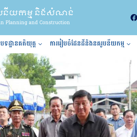
ូបនីយកម្ម និងសំណង់
an Planning and Construction
ងបទដ្ឋានគតិយុត្ត
ការរៀបចំដែនដីនិងនគរូបនីយកម្ម