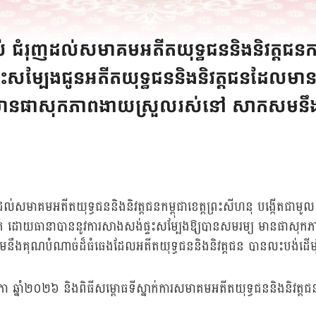
 ជំរុញដល់សមាគមអតីតយុទ្ធជននិងនិវត្តជនកម្ព
ីនិងផ្ទះសម្បែងជូនអតីតយុទ្ធជននិងនិវត្តជនដែលម
យ មានផាសុកភាពងាយស្រួលរស់នៅ សាកសមនឹង
ិ
ាគមអតីតយុទ្ធជននិងនិវត្តជនកម្ពុជាខេត្តព្រះសីហនុ បង្កើតជាមូលនិធិសម្រ
វះខាត ដោយធានាបាននូវការសាងសង់ផ្ទះសម្បែងឱ្យបានសមរម្យ មានផាសុក
នឹងគុណបំណាច់ដ៏ធំធេងដែលអតីតយុទ្ធជននិងនិវត្តជន បានលះបង់ដើម្បី
ភា ឆ្នាំ២០២៦ និងពិធីសម្ពោធទីស្នាក់ការសមាគមអតីតយុទ្ធជននិងនិវត្តជ