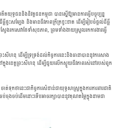
ទ្ធជននិងនិវត្តជនកម្ពុជា បានស្នើឱ្យមានការធ្វើបច្ចុប្បន្ន
ផ្ទះសម្បែង និងមានជីវភាពក្រីក្រខ្វះខាត ដើម្បីរៀបចំផ្តល់ដីធ្លី
ួលស្វែងរកសេវាថែទាំសុខភាព, ព្រមទាំងងាយស្រួលរកការងារធ្វើ
រះសីហនុ ដើម្បីទ្រទ្រង់ដល់កិច្ចការនេះនិងធានាបាននូវការសាង
្នុងខេត្តព្រះសីហនុ ដើម្បីជួយលើកស្ទួយជីវភាពរស់នៅរបស់ពួក
កថានេះជាកិច្ចការសំខាន់ជាយុទ្ធសាស្រ្តក្នុងការការពារជាតិ
ប់ចុងចប់ដើមនោះទើបអាចរក្សាបាននូវគុណតម្លៃក្នុងនាមជា