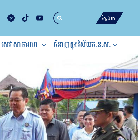
ស្វែងរក
សេវាសាធារណៈ
ជំនាញក្នុងវិស័យដ.ន.ស.