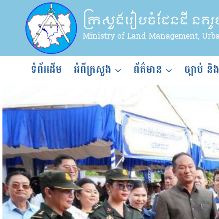
Skip
ក្រសួងរៀបចំដែនដី នគរ
to
content
Ministry of Land Management, Urb
ទំព័រដើម
អំពីក្រសួង
ព័ត៌មាន
ច្បាប់ និ