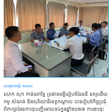
សកម្មភាពមន្ទីរ ដនសស
លោក សុក កាន់ណារិទ្ធ ប្រធានមន្ទីររៀបចំដែនដី នគរូបនីយ
កម្ម សំណង់ និងសុរិយោដីខេត្តកណ្តាល បានរៀបចំកិច្ចប្រជុំ
ពិភាក្សាផែនការចុះបញ្ជីអោយចប់ក្នុងឆ្នាំ២០២៧ ការងារចុះ