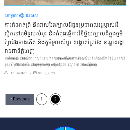
សកម្មភាពមន្ទីរ ដនសស
ការកំណត់ព្រំ និងវាស់វែងក្បាលដីជូនប្រជាពលរដ្ឋម្ចាស់ដី
ស្ថិតនៅភូមិទួលសំបូរ និងកំពុងធ្វើការវិនិច្ឆ័យក្បាលដីក្នុងភូមិ
ព្រៃវែងខាងកើត និងភូមិទួលសំបូរ សង្កាត់ព្រៃវែង ខណ្ឌដង្កោ
រាជធានីភ្នំពេញ
ការកំណត់ព្រំ និងវាស់វែងក្បាលដីជូនប្រជាពលរដ្ឋម្ចាស់ដីស្ថិតនៅភូមិទួលសំបូរ និងកំពុងធ្វើការវិនិច្ឆ័យក្បាលដី
ក្នុងភូមិព្រៃវែងខាងកើត និងភូមិទួលសំបូរ សង្កាត់ព្រៃវែង ខណ្ឌដង្កោ រាជធានីភ្នំពេញ
An Bunthan
Oct 10, 2023
Previous
1
2