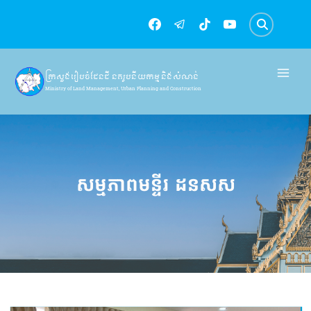
Skip
to
content
ក្រសួងរៀបចំដែនដី នគរូបនីយកម្ម និងសំណង់
Ministry of Land Management, Urban Planning and Construction
សម្មភាពមន្ទីរ ដនសស