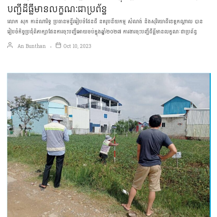
បញ្ជីដីធ្លីមានលក្ខណៈជាប្រព័ន្ធ
លោក សុក កាន់ណារិទ្ធ ប្រធានមន្ទីររៀបចំដែនដី នគរូបនីយកម្ម សំណង់ និងសុរិយោដីខេត្តកណ្តាល បាន
រៀបចំកិច្ចប្រជុំពិភាក្សាផែនការចុះបញ្ជីអោយចប់ក្នុងឆ្នាំ២០២៧ ការងារចុះបញ្ជីដីធ្លីមានលក្ខណៈជាប្រព័ន្ធ
An Bunthan
Oct 10, 2023