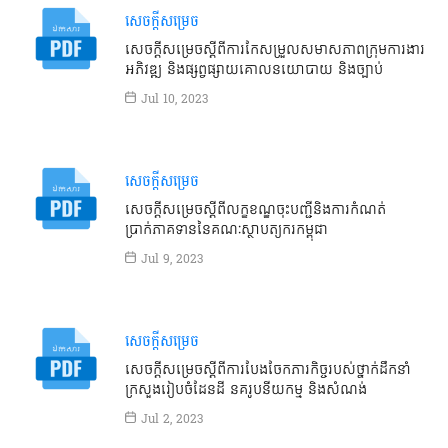
សេចក្តីសម្រេច
សេចក្ដីសម្រេចស្ដីពីការកែសម្រួលសមាសភាពក្រុមការងារ
អភិវឌ្ឍ និងផ្សព្វផ្សាយគោលនយោបាយ និងច្បាប់
Jul 10, 2023
សេចក្តីសម្រេច
សេចក្ដីសម្រេចស្ដីពីលក្ខខណ្ឌចុះបញ្ជីនិងការកំណត់
ប្រាក់ភាគទាននៃគណៈស្ថាបត្យករកម្ពុជា
Jul 9, 2023
សេចក្តីសម្រេច
សេចក្តីសម្រេចស្តីពីការបែងចែកភារកិច្ចរបស់ថ្នាក់ដឹកនាំ
ក្រសួងរៀបចំដែនដី នគរូបនីយកម្ម និងសំណង់
Jul 2, 2023