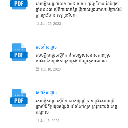
សេចក្ដីសម្រេចលេខ ០៥៥ សសរ ចុះថ្ងៃទី៣០ ខែមិថុនា
ឆ្នាំ២០២៣ ស្ដីពីការដាក់ឱ្យប្រើប្រាស់ប្លង់គោលប្រើប្រាស់ដី
ក្រុងព្រះវិហារ ខេត្តព្រះវិហារ
Jun 25, 2023
សេចក្តីសម្រេច
សេចក្ដីសម្រេចស្ដីពីការកែសម្រួលសមាសភាពក្រុម
ការងារកែទម្រង់ការគ្រប់គ្រងហិរញ្ញវត្ថុសាធារណៈ
Jun 10, 2023
សេចក្តីសម្រេច
សេចក្ដីសម្រេចស្ដីពីការដាក់ឱ្យប្រើប្រាស់ប្លង់គោលប្រើ
ប្រាស់ដីទីប្រជុំជនជ្រៃធំ ឃុំសំពៅលូន ស្រុកកោះធំ ខេត្ត
កណ្ដាល
Jun 8, 2023