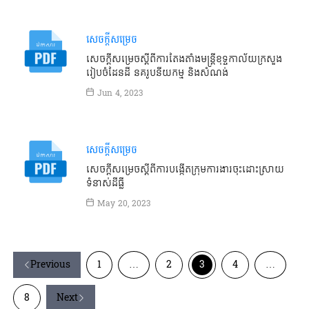
សេចក្តីសម្រេច
សេចក្ដីសម្រេចស្ដីពីការតែងតាំងមន្រ្តីខុទ្ទកាល័យក្រសួង
រៀបចំដែនដី នគរូបនីយកម្ម និងសំណង់
Jun 4, 2023
សេចក្តីសម្រេច
សេចក្ដីសម្រេចស្ដីពីការបង្កើតក្រុមការងារចុះដោះស្រាយ
ទំនាស់ដីធ្លី
May 20, 2023
Previous
1
…
2
3
4
…
8
Next