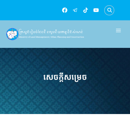
Skip
to
content
ក្រសួងរៀបចំដែនដី នគរូបនីយកម្ម និងសំណង់
Ministry of Land Management, Urban Planning and Construction
សេចក្តីសម្រេច