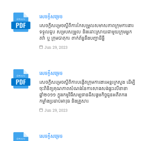
សេចក្តីសម្រេច
សេចក្ដីសម្រេចស្ដីពីការកែសម្រួលសមាសភាពក្រុមការងារ
ទទួលជួប សម្របសម្រួល និងដោះស្រាយជាមួយក្រុមអ្នក
តវ៉ា ឬ ក្រុមបាតុករ ពាក់ព័ន្ធនឹងបញ្ហាដីធ្លី
Jun 29, 2023
សេចក្តីសម្រេច
សេចក្ដីសម្រេចស្ដីពីការបង្កើតក្រុមការងារអន្តរក្រសួង ដើម្បី
ចុះពិនិត្យគុណភាពសំណង់នៃការសាងសង់ផ្ទះលើនានា
ឆ្នាំ២០១១ ក្នុងកម្មវិធីសម្បទានដីសង្គមកិច្ចជូនអតីតកង
កម្លាំងប្រដាប់អាវុធ និងគ្រួសារ
Jun 29, 2023
សេចក្តីសម្រេច