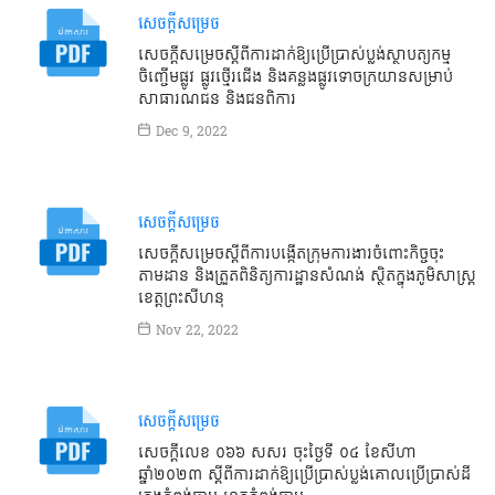
សេចក្តីសម្រេច
សេចក្ដីសម្រេចស្ដីពីការដាក់ឱ្យប្រើប្រាស់ប្លង់ស្ថាបត្យកម្ម
ចិញ្ចើមផ្លូវ ផ្លូវថ្មើរជើង និងគន្លងផ្លូវទោចក្រយានសម្រាប់
សាធារណជន និងជនពិការ
Dec 9, 2022
សេចក្តីសម្រេច
សេចក្ដីសម្រេចស្ដីពីការបង្កើតក្រុមការងារចំពោះកិច្ចចុះ
តាមដាន និងត្រួតពិនិត្យការដ្ឋានសំណង់ ស្ថិតក្នុងភូមិសាស្រ្ត
ខេត្តព្រះសីហនុ
Nov 22, 2022
សេចក្តីសម្រេច
សេចក្ដីលេខ ០៦៦ សសរ ចុះថ្ងៃទី ០៤ ខែសីហា
ឆ្នាំ២០២៣ ស្ដីពីការដាក់ឱ្យប្រើប្រាស់ប្លង់គោលប្រើប្រាស់ដី