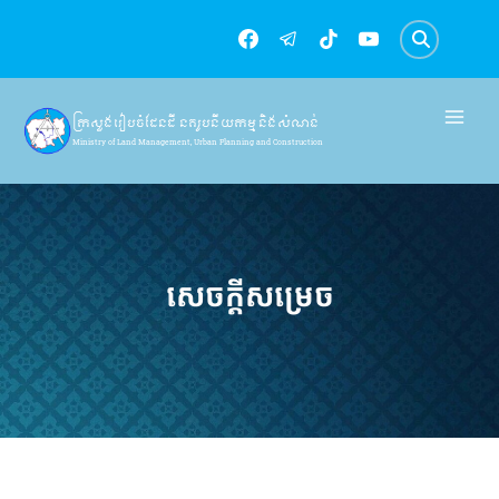
Skip
to
content
ក្រសួងរៀបចំដែនដី នគរូបនីយកម្ម និងសំណង់
Ministry of Land Management, Urban Planning and Construction
សេចក្តីសម្រេច