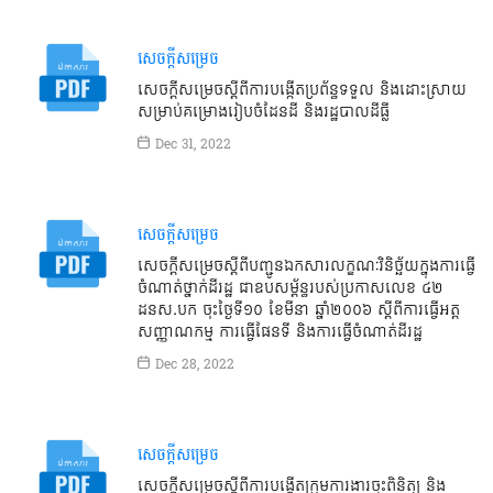
សេចក្តីសម្រេច
សេចក្ដីសម្រេចស្ដីពីការបង្កើតប្រព័ន្ធទទួល និងដោះស្រាយ
សម្រាប់គម្រោងរៀបចំដែនដី និងរដ្ឋបាលដីធ្លី
Dec 31, 2022
សេចក្តីសម្រេច
សេចក្ដីសម្រេចស្ដីពីបញ្ជូនឯកសារលក្ខណៈវិនិច្ឆ័យក្នុងការធ្វើ
ចំណាត់ថ្នាក់ដីរដ្ឋ ជាឧបសម្ព័ន្ធរបស់ប្រកាសលេខ ៤២
ដនស.បក ចុះថ្ងៃទី១០ ខែមីនា ឆ្នាំ២០០៦ ស្ដីពីការធ្វើអត្ត
សញ្ញាណកម្ម ការធ្វើផែនទី និងការធ្វើចំណាត់ដីរដ្ឋ
Dec 28, 2022
សេចក្តីសម្រេច
សេចក្ដីសម្រេចស្ដីពីការបង្កើតក្រុមការងារចុះពិនិត្យ និង