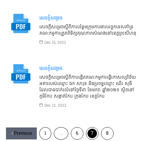
សេចក្តីសម្រេច
សេចក្ដីសម្រេចស្ដីពីការបន្ថែមក្រុមការងារបច្ចេកទេសគាំទ្រ
គណៈកម្មការត្រួតពិនិត្យគុណភាពសំណង់នៅខេត្តព្រះសីហនុ
Dec 15, 2022
សេចក្តីសម្រេច
សេចក្ដីសម្រេចស្ដីពីកាបង្កើតគណៈកម្មការធ្វើកោសល្យវិច័យ
អគាររបស់ឈ្មោះ ឯក សារុន និងប្រពន្ធឈ្មោះ ឈីវ សុធី
ដែលបានបាក់រលំនៅថ្ងៃទី៣ ខែមករា ឆ្នាំ២០២០ ស្ថិតនៅ
ភូមិកែប សង្កាត់កែប ក្រុងកែប ខេត្តកែប
Dec 12, 2022
Previous
1
…
6
7
8