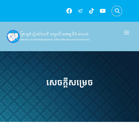
Skip
to
content
ក្រសួងរៀបចំដែនដី នគរូបនីយកម្ម និងសំណង់
Ministry of Land Management, Urban Planning and Construction
សេចក្តីសម្រេច