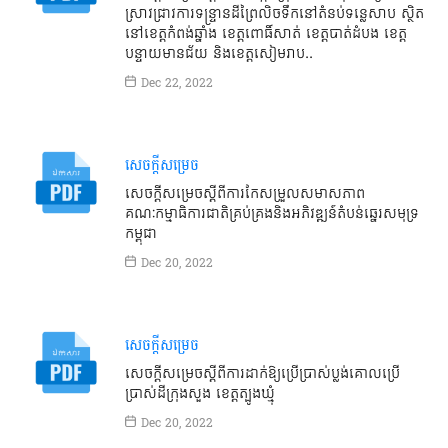
ស្រាវជ្រាវការទន្ទ្រានដីព្រៃលិចទឹកនៅតំនប់ទន្លេសាប ស្ថិត
នៅខេត្តកំពង់ឆ្នាំង ខេត្តពោធិ៍សាត់ ខេត្តបាត់ដំបង ខេត្ត
បន្ទាយមានជ័យ និងខេត្តសៀមរាប..
Dec 22, 2022
សេចក្តីសម្រេច
សេចក្តីសម្រេចស្តីពីការកែសម្រួលសមាសភាព
គណៈកម្មាធិការជាតិគ្រប់គ្រងនិងអភិវឌ្ឍន៍តំបន់ឆ្នេរសមុទ្រ
កម្ពុជា
Dec 20, 2022
សេចក្តីសម្រេច
សេចក្ដីសម្រេចស្ដីពីការដាក់ឱ្យប្រើប្រាស់ប្លង់គោលប្រើ
ប្រាស់ដីក្រុងសួង ខេត្តត្បូងឃ្មុំ
Dec 20, 2022