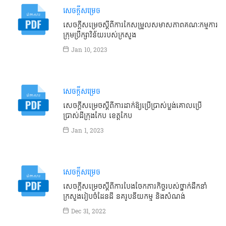
សេចក្តីសម្រេច
សេចក្ដីសម្រេចស្ដីពីការកែសម្រួលសមាសភាពគណៈកម្មការ
ក្រុមប្រឹក្សាវិន័យរបស់ក្រសួង
Jan 10, 2023
សេចក្តីសម្រេច
សេចក្ដីសម្រេចស្ដីពីការដាក់ឱ្យប្រើប្រាស់ប្លង់គោលប្រើ
ប្រាស់ដីក្រុងកែប ខេត្តកែប
Jan 1, 2023
សេចក្តីសម្រេច
សេចក្ដីសម្រេចស្ដីពីការបែងចែកភារកិច្ចរបស់ថ្នាក់ដឹកនាំ
ក្រសួងរៀបចំដែនដី នគរូបនីយកម្ម និងសំណង់
Dec 31, 2022