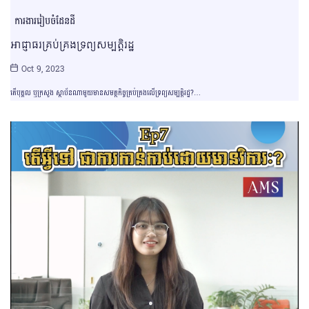
ការងាររៀបចំដែនដី
អាជ្ញាធរគ្រប់គ្រងទ្រព្យសម្បត្តិរដ្ឋ
Oct 9, 2023
តើបុគ្គល ឬក្រសួង ស្ថាប័នណាមួយមានសមត្ថកិច្ចគ្រប់គ្រងលើទ្រព្យសម្បត្តិរដ្ឋ?…