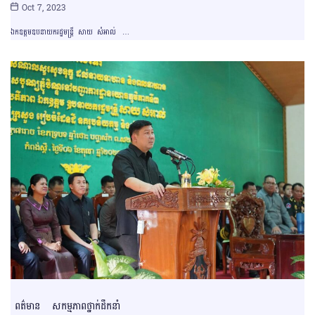
Oct 7, 2023
ឯកឧត្ដមឧបនាយករដ្ឋមន្ត្រី សាយ សំអាល់ …
ពត៌មាន
សកម្មភាពថ្នាក់ដឹកនាំ