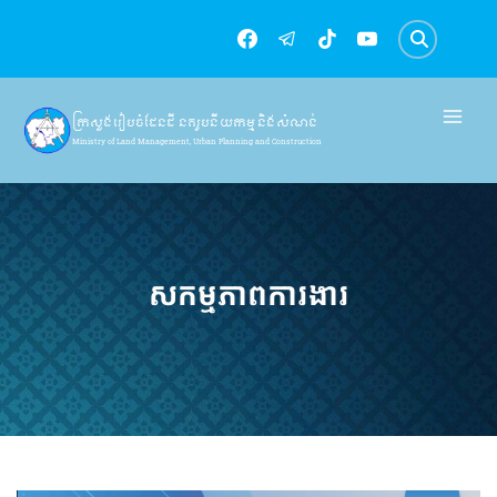
Skip
to
content
ក្រសួងរៀបចំដែនដី នគរូបនីយកម្ម និងសំណង់
Ministry of Land Management, Urban Planning and Construction
សកម្មភាពការងារ