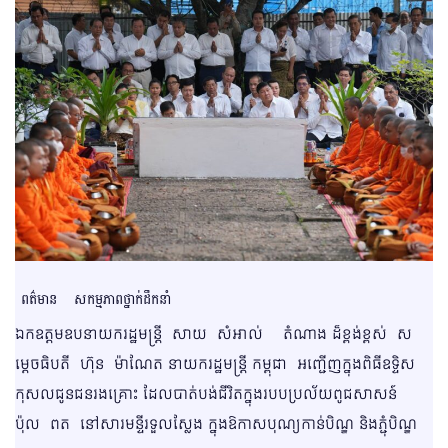
ពត៌មាន
សកម្មភាពថ្នាក់ដឹកនាំ
ឯកឧត្ដមឧបនាយករដ្ឋមន្ត្រី សាយ សំអាល់ តំណាង ដ៏ខ្ពង់ខ្ពស់ ស
ម្តេចធិបតី ហ៊ុន ម៉ាណែត នាយករដ្ឋមន្ត្រី កម្ពុជា អញ្ជើញក្នុងពិធីឧទ្ទិស
កុសលជូនជនរងគ្រោះ ដែលបាត់បង់ជីវិតក្នុងរបបប្រល័យពូជសាសន៍
ប៉ុល ពត នៅសារមន្ទីរទួលស្លែង ក្នុងឱកាសបុណ្យកាន់បិណ្ឌ និងភ្ជុំបិណ្ឌ