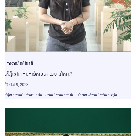
ការងាររៀបចំដែនដី
តើអ្វីទៅជាការកាន់កាប់ដោយមានវិការៈ?
Oct 9, 2023
តើអ្វីទៅជាការកាន់កាប់ដោយមានវិការៈ? ការកាន់កាប់ដោយមានវិការៈ សំដៅទៅលើការកាន់កាប់ដោយទុច្ចរិត…