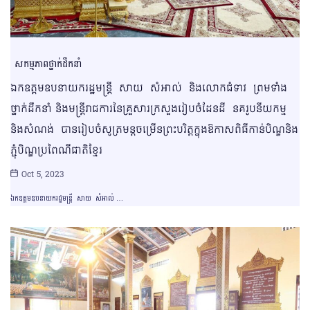
សកម្មភាពថ្នាក់ដឹកនាំ
ឯកឧត្ដមឧបនាយករដ្ឋមន្ត្រី សាយ សំអាល់ និងលោកជំទាវ ព្រមទាំង
ថ្នាក់ដឹកនាំ និងមន្រ្តីរាជការនៃគ្រួសារក្រសួងរៀបចំដែនដី នគរូបនីយកម្ម
និងសំណង់ បានរៀបចំសូត្រមន្តចម្រើនព្រះបរិត្តក្នុងឱកាសពិធីកាន់បិណ្ឌនិង
ភ្ជុំបិណ្ឌប្រពៃណីជាតិខ្មែរ
Oct 5, 2023
ឯកឧត្ដមឧបនាយករដ្ឋមន្ត្រី សាយ សំអាល់ …