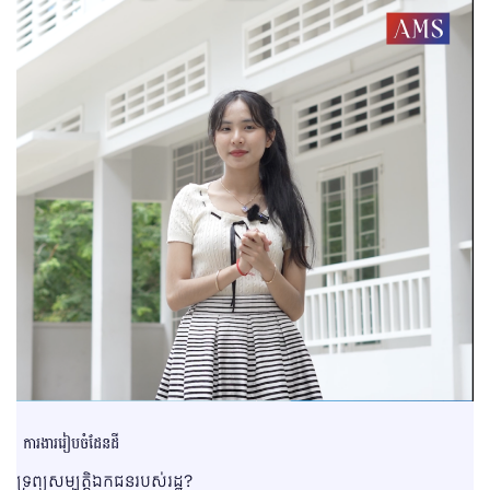
ការងាររៀបចំដែនដី
ទ្រព្យសម្បត្តិឯកជនរបស់រដ្ឋ?