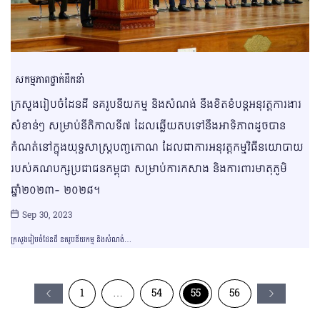
សកម្មភាពថ្នាក់ដឹកនាំ
ក្រសួងរៀបចំដែនដី នគរូបនីយកម្ម និងសំណង់ នឹងខិតខំបន្តអនុវត្តការងារ
សំខាន់ៗ សម្រាប់នីតិកាលទី៧ ដែលឆ្លើយតបទៅនឹងអាទិភាពដូចបាន
កំណត់នៅក្នុងយុទ្ធសាស្រ្តបញ្ចកោណ ដែលជាការអនុវត្តកម្មវិធីនយោបាយ
របស់គណបក្សប្រជាជនកម្ពុជា សម្រាប់ការកសាង និងការពារមាតុភូមិ
ឆ្នាំ២០២៣- ២០២៨។
Sep 30, 2023
ក្រសួងរៀបចំដែនដី នគរូបនីយកម្ម និងសំណង់…
1
…
54
55
56