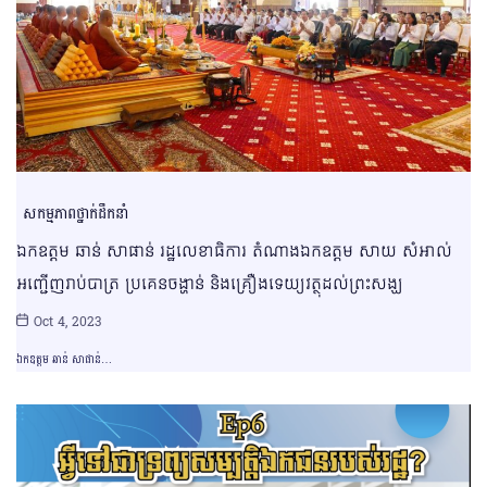
សកម្មភាពថ្នាក់ដឹកនាំ
ឯកឧត្តម ឆាន់ សាផាន់ រដ្ឋលេខាធិការ តំណាងឯកឧត្តម សាយ សំអាល់
អញ្ជើញរាប់បាត្រ ប្រគេនចង្ហាន់ និងគ្រឿងទេយ្យវត្ថុដល់ព្រះសង្ឃ
Oct 4, 2023
ឯកឧត្តម ឆាន់ សាផាន់…