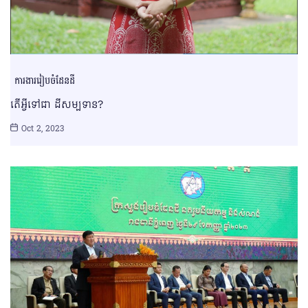
ការងាររៀបចំដែនដី
តើអ្វីទៅជា ដីសម្បទាន?
Oct 2, 2023