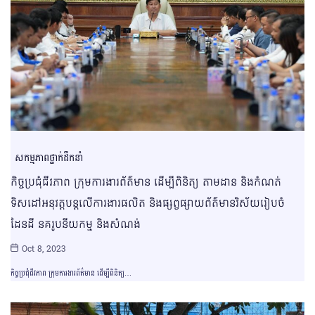
សកម្មភាពថ្នាក់ដឹកនាំ
កិច្ចប្រជុំជីវភាព ក្រុមការងារព័ត៌មាន ដើម្បីពិនិត្យ តាមដាន និងកំណត់
ទិសដៅអនុវត្តបន្តលើការងារផលិត និងផ្សព្វផ្សាយព័ត៌មានវិស័យរៀបចំ
ដែនដី នគរូបនីយកម្ម និងសំណង់
Oct 8, 2023
កិច្ចប្រជុំជីវភាព ក្រុមការងារព័ត៌មាន ដើម្បីពិនិត្យ…