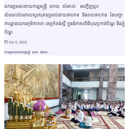
ឯកឧត្ដមឧបនាយករដ្ឋមន្ត្រី សាយ សំអាល់ អញ្ជើញជួប
សំណេះសំណាលសួរសុខទុក្ខដល់នាយទាហាន និងពលទាហាន នៃបញ្ជា
ការដ្ឋានយោធភូមិភាគ៣ ខេត្តកំពង់ស្ពឺ ក្នុងឱកាសពិធីបុណ្យកាន់បិណ្ឌ និងភ្ជុំ
បិណ្ឌ
Oct 6, 2023
ឯកឧត្ដមឧបនាយករដ្ឋមន្ត្រី សាយ សំអាល់ …