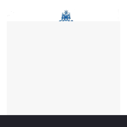
សេចក្តីជូនដំណឹង
|
សេចក្តីសម្រេច