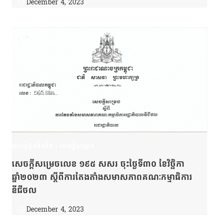
December 4, 2023
សេចក្តីជូនដំណឹង
|
សេចក្តីសម្រេច
សេចក្ដីសម្រេចលេខ ១៩៥ សសរ ចុះថ្ងៃទី៣០ ខែវិច្ឆិកា
ឆ្នាំ២០២៣ ស្ដីពីការតែងតាំងសមាសភាពគណៈកម្មាធិការ
ឌីជីថល
December 4, 2023