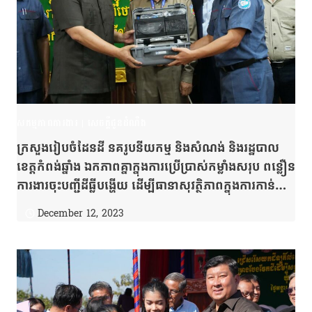
សកម្មភាពការងារ
|
សេចក្តីជូនដំណឹង
ក្រសួងរៀបចំដែនដី នគរូបនីយកម្ម និងសំណង់ និងរដ្ឋបាល
ខេត្តកំពង់ឆ្នាំង ឯកភាពគ្នាក្នុងការប្រើប្រាស់កម្លាំងសរុប ពន្លឿន
ការងារចុះបញ្ជីដីធ្លីបង្ហើយ ដើម្បីធានាសុវត្ថិភាពក្នុងការកាន់
កាប់ដីធ្លីស្របច្បាប់ជូនប្រជាពលរដ្ឋ
December 12, 2023