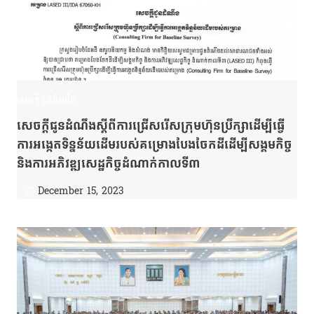
សេចក្តីជូនដំណឹង
សេចក្ដីជូនដំណឹងស្ដីពីការជ្រើសរើសក្រុមហ៊ុនប្រឹក្សាដើម្បីធ្វើ
ការអង្កេតទិន្នន័យដើមរបស់គម្រោងបែងចែកដីដើម្បីសង្គមកិច្ច
និងការអភិវឌ្ឍសេដ្ឋកិច្ចដំណាក់កាលទី៣
December 15, 2023