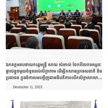
សកម្មភាពការងារ
|
សេចក្តីជូនដំណឹង
ឯកឧត្តមឧបនាយករដ្ឋមន្រ្តី សាយ សំអាល់ ចែករំលែកទស្សនៈ
ផ្ទាល់ខ្លួនមួយចំនួនដល់សិក្ខាកាម ដើម្បីកសាងប្រទេសជាតិ និង
ប្រជាជន ក្នុងឱកាសអញ្ជើញជាអធិបតីភាពបើកសិក្ខាសាលា
ស្តីពី “ទីក្រុងទឹកអង្គរ”
December 11, 2023