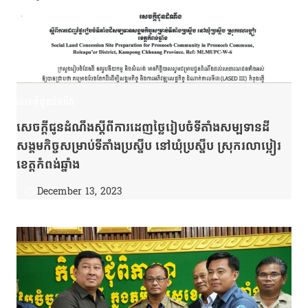
សេចក្តីជូនដំណឹង
សេចក្ដីជូនដំណឹងស្ដីពីការដេញថ្លៃរៀបចំទីតាំងសម្បទានដី
សង្គមកិច្ចសម្រាប់ទីតាំងប្រស្នឹប នៅឃុំប្រស្នឹប ស្រុករលាប្អៀរ
ខេត្តកំពង់ឆ្នាំង
December 13, 2023