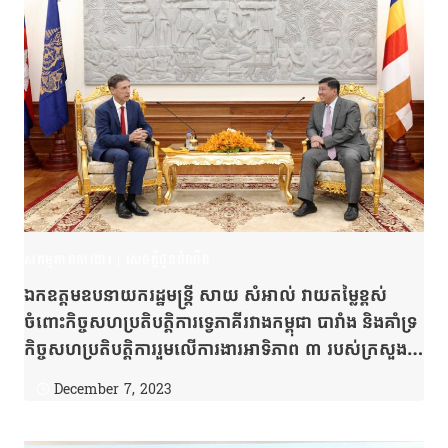
សកម្មភាពការងារ
|
សេចក្តីជូនដំណឹង
ឯកឧត្តមឧបនាយករដ្ឋមន្រ្តី សាយ សំអាល់ វាយតម្លៃខ្ពស់
ចំពោះកិច្ចសហប្រតិបត្តិការទ្វេភាគីរវាងកម្ពុជា បារាំង និងគាំទ្រ
កិច្ចសហប្រតិបត្តិការរួមលើការងារអាទិភាព ៣ របស់ក្រសួង
រៀបចំដែនដី រួមមាន ការចុះបញ្ជីដីធ្លី ការកសាងប្រព័ន្ធឌីជីថល
December 7, 2023
សម្រាប់សេវាសុរិយោដី និងការដោះស្រាយវិវាទដីធ្លី