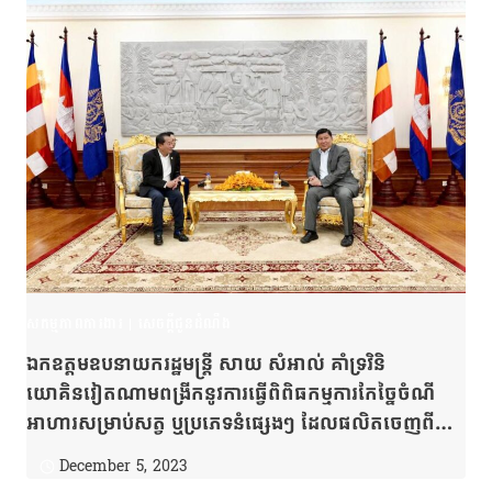
សកម្មភាពការងារ
|
សេចក្តីជូនដំណឹង
ឯកឧត្តមឧបនាយករដ្ឋមន្ត្រី សាយ សំអាល់ គាំទ្រវិនិ
យោគិនវៀតណាមពង្រីកនូវការធ្វើពិពិធកម្មការកែច្នៃចំណី
អាហារសម្រាប់សត្វ ឬប្រភេទនំផ្សេងៗ ដែលផលិតចេញពី
ស្វាយចន្ទីកម្ពុជា និងប្តេជ្ញាបញ្ចប់នូវការងារចុះបញ្ជីដីធ្លីទាំងអស់
December 5, 2023
សម្រាប់ក្រុមហ៊ុនវៀតណាមនៅកម្ពុជា