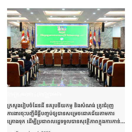
សកម្មភាពការងារ
|
សេចក្តីជូនដំណឹង
ក្រសួងរៀបចំដែនដី នគរូបនីយកម្ម និងសំណង់ ត្រូវជំរុញ
ការងារចុះបញ្ជីដីធ្លីបញ្ចប់ឲ្យបានសម្រេចជោគជ័យតាមការ
គ្រោងទុក ដើម្បីប្រជាពលរដ្ឋទទួលបានសុវត្ថិភាពក្នុងការកាន់
កាប់ដីធ្លីស្របច្បាប់ និងកាត់បន្ថយបញ្ហាវិវាទផងដែរ