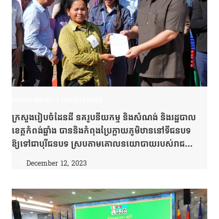
សកម្មភាពការងារ
|
សេចក្តីជូនដំណឹង
ក្រសួងរៀបចំដែនដី នគរូបនីយកម្ម និងសំណង់ និងរដ្ឋបាល
ខេត្តកំពង់ឆ្នាំង បាននិងកំពុងប្រែក្លាយភូមិឋាននៅទីជនបទ
ឱ្យទៅជាបុរីជនបទ ស្របតាមគោលនយោបាយរបស់រាជ
រដ្ឋាភិបាលកម្ពុជា
December 12, 2023