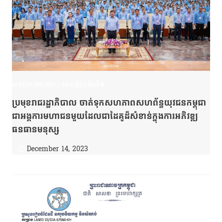
សកម្មភាពការងារ
|
សេចក្តីជូនដំណឹង
ប្រមុខរាជរដ្ឋាភិបាល ចាត់ទុកសហភាពសហព័ន្ធយុវជនកម្ពុជា
ជាអង្គការមហាជនមួយដែលជាដៃគូដ៏សំខាន់ក្នុងការអភិវឌ្ឍ
ធនធានមនុស្ស
December 14, 2023