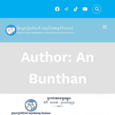
Skip
to
content
ក្រសួងរៀបចំដែនដី នគរូបនីយកម្ម និងសំណង់
Ministry of Land Management, Urban Planning and Construction
Author: An
Bunthan