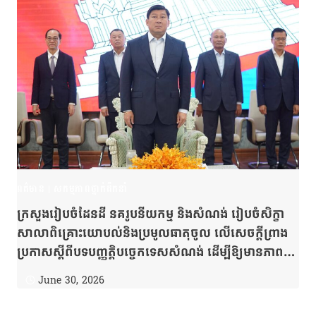
ពត៌មាន
|
សកម្មភាពថ្នាក់ដឹកនាំ
ក្រសួងរៀបចំដែនដី នគរូបនីយកម្ម និងសំណង់ រៀបចំសិក្ខា
សាលាពិគ្រោះយោបល់និងប្រមូលធាតុចូល លើសេចក្តីព្រាង
ប្រកាសស្ដីពីបទបញ្ញត្តិបច្ចេកទេសសំណង់ ដើម្បីឱ្យមានភាព
ត្រឹមត្រូវទាំងនយោបាយ សង្គម និងស្របតាមភាពជាក់ស្តែង
June 30, 2026
របស់ប្រទេសជាតិ