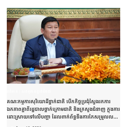
ប្រជាពលរដ្ឋ។
ពត៌មាន
|
សកម្មភាពថ្នាក់ដឹកនាំ
គណៈកម្មការសុរិយោដីថ្នាក់ជាតិ បើកកិច្ចប្រជុំស្វែងរកការ
ឯកភាពគ្នាពីរដ្ឋបាលថ្នាក់ក្រោមជាតិ និងក្រសួងជំនាញ ក្នុងការ
ដោះស្រាយទៅលើបញ្ហា ដែលពាក់ព័ន្ធនឹងការកែសម្រួលលក្ខ
ខណ្ឌនៃការគ្រប់គ្រងនិងប្រើប្រាស់ដីនៅក្នុងតំបន់បេតិកភណ្ឌ