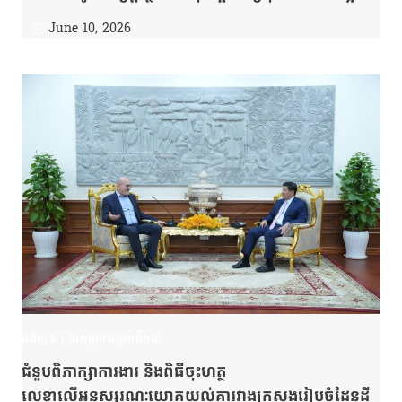
ខេត្តកែប ។
June 10, 2026
ពត៌មាន
|
សកម្មភាពថ្នាក់ដឹកនាំ
ជំនួបពិភាក្សាការងារ និងពិធីចុះហត្ថ
លេខាលើអនុស្សរណៈយោគយល់គ្នារវាងក្រសួងរៀបចំដែនដី