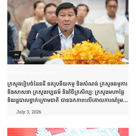
ពត៌មាន
|
សកម្មភាពថ្នាក់ដឹកនាំ
ក្រសួងរៀបចំដែនដី នគរូបនីយកម្ម និងសំណង់ ក្រសួងធម្មការ
និងសាសនា ក្រសួងវប្បធម៌ និងវិចិត្រសិល្បៈ ក្រសួងមហាផៃ្ទ
និងរដ្ឋបាលថ្នាក់ក្រោមជាតិ បានឯកភាពលើគោលការណ៍រួម
ក្នុងការពន្លឿនការងារចុះបញ្ជីដីបង្ហើយ និងការផ្ដល់សេវា
July 3, 2026
សុរិយោដីជូនប្រជាពលរដ្ឋ រួមទាំងការរៀបចំប្រែក្លាយ
សក្តានុពលតាមទីប្រជុំជននីមួយៗឱ្យទៅជាឧទ្យានដើម្បីបម្រើ
ដល់ឧត្តមប្រយោជន៍សាធារណៈ