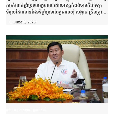
ការកំណត់ព្រំប្រទល់រដ្ឋបាល ដោយខេត្តកំពង់ចាមគឺជាខេត្ត
ទីមួយដែលមានផែនទីព្រំប្រទល់រដ្ឋបាលឃុំ សង្កាត់ ត្រឹមត្រូវ
ច្បាស់លាស់ និងជាក់លាក់
June 3, 2026
ពត៌មាន
|
សកម្មភាពថ្នាក់ដឹកនាំ