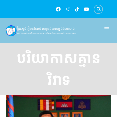
Skip
to
content
ក្រសួងរៀបចំដែនដី នគរូបនីយកម្ម និងសំណង់
Ministry of Land Management, Urban Planning and Construction
បរិយាកាសគ្មាន
វិវាទ