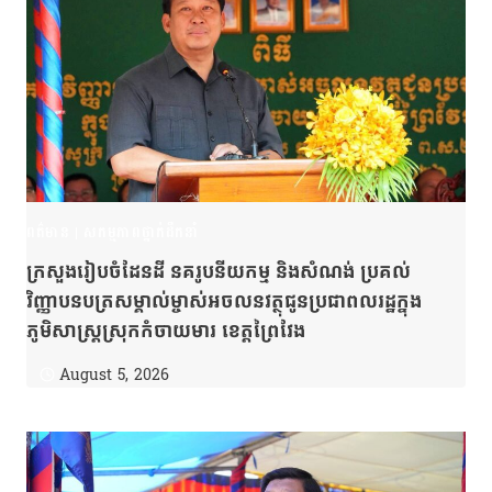
ពត៌មាន
|
សកម្មភាពថ្នាក់ដឹកនាំ
ក្រសួងរៀបចំដែនដី នគរូបនីយកម្ម និងសំណង់ ប្រគល់
វិញ្ញាបនបត្រសម្គាល់ម្ចាស់អចលនវត្ថុជូនប្រជាពលរដ្ឋក្នុង
ភូមិសាស្ត្រស្រុកកំចាយមារ ខេត្តព្រៃវែង
August 5, 2026