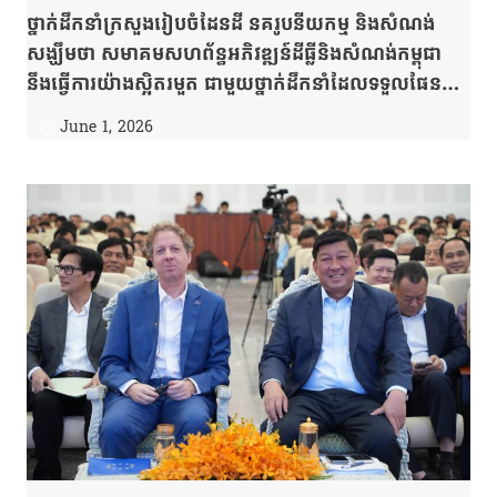
ថ្នាក់ដឹកនាំក្រសួងរៀបចំដែនដី នគរូបនីយកម្ម និងសំណង់
សង្ឃឹមថា សមាគមសហព័ន្ធអភិវឌ្ឍន៍ដីធ្លីនិងសំណង់កម្ពុជា
នឹងធ្វើការយ៉ាងស្អិតរមួត ជាមួយថ្នាក់ដឹកនាំដែលទទួលផែន
នីមួយៗនៃក្រសួងរៀបចំដែនដី នគរូបនីយកម្ម និងសំណង់
June 1, 2026
ដើម្បីចូលរួមតាក់តែងលិខិតបទដ្ឋានគតិយុត្តិនិងគោលការណ៍
ផ្សេងៗលើវិស័យរៀបចំដែនដី នគរូបនីយកម្ម និងសំណង់
ឆ្លើយតបតាមការវិវត្តន៍ឥតឈប់ឈរនៃសង្គមជាតិ