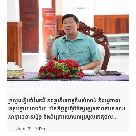
ពត៌មាន
|
សកម្មភាពថ្នាក់ដឹកនាំ
ក្រសួងរៀបចំដែនដី នគរូបនីយកម្មនិងសំណង់ និងរដ្ឋបាល
ខេត្តបន្ទាយមានជ័យ បើកកិច្ចប្រជុំពិនិត្យវឌ្ឍនភាពការកសាង
ហេដ្ឋារចនាសម្ព័ន្ធ និងពិគ្រោះយោបល់ប្រមូលធាតុចូល
លើការងាររៀបចំនគរូបនីយកម្មក្នុងក្រុងសិរីសោភ័ណ្ឌ ខេត្ត
June 29, 2026
បន្ទាយមានជ័យ ដើម្បីជំរុញការបង្កើនខឿនសេដ្ឋកិច្ចសម្រាប់