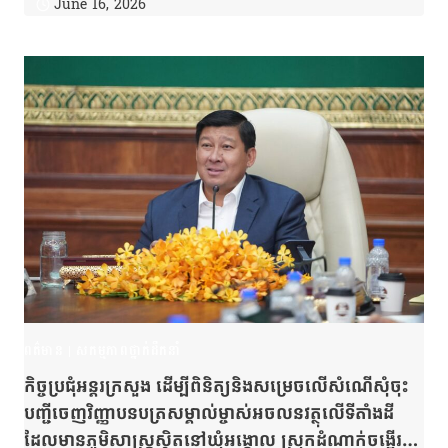
June 16, 2026
ពិភពលោកអង្គរ
ពត៌មាន
|
សកម្មភាពថ្នាក់ដឹកនាំ
កិច្ចប្រជុំអន្ដរក្រសួង ដើម្បីពិនិត្យនិងសម្រេចលើសំណើសុំចុះ
បញ្ជីចេញវិញ្ញាបនបត្រសម្គាល់ម្ចាស់អចលនវត្ថុលើទីតាំងដី
ដែលមានភូមិសាស្ត្រស្ថិតនៅឃុំអង្គោល ស្រុកដំណាក់ចង្អើរ