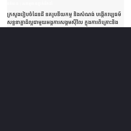
ពត៌មាន
|
សកម្មភាពថ្នាក់ដឹកនាំ
ក្រសួងរៀបចំដែនដី នគរូបនីយកម្ម និងសំណង់ បង្កើតវប្បធម៌
សន្ទនាគ្នាដ៏ល្អជាមួយអង្គការសង្គមស៊ីវិល ក្នុងការពិគ្រោះនិង
ផ្ដល់យោបល់ស្វែងរកវិធីសាស្ត្រដោះស្រាយបញ្ហារួមគ្នា
ប្រកបដោយប្រសិទ្ធភាព រួមចំណែកដល់ការកសាងគោល
June 1, 2026
នយោបាយជាឧត្តមប្រយោជន៍សម្រាប់ជាតិ និងគិតគូរ
បង្កើតខឿនសេដ្ឋកិច្ចលើកស្ទួយជីវភាពរស់នៅរបស់ប្រជាជន
កម្ពុជាឱ្យប្រសើរឡើង
ពត៌មាន
|
សកម្មភាពថ្នាក់ដឹកនាំ