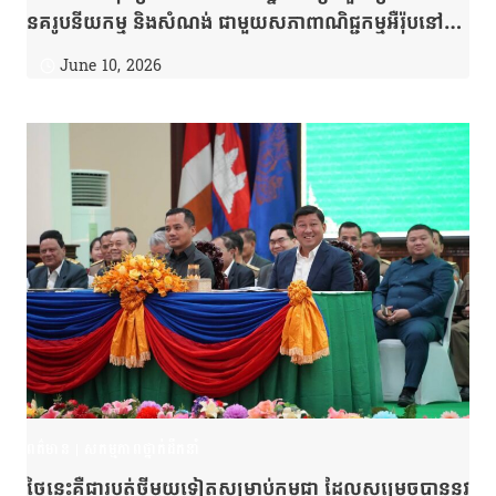
នគរូបនីយកម្ម និងសំណង់ ជាមួយសភាពាណិជ្ជកម្មអឺរ៉ុបនៅ
កម្ពុជា EuroCham
June 10, 2026
ពត៌មាន
|
សកម្មភាពថ្នាក់ដឹកនាំ
ថ្ងៃនេះគឺជារបត់ថ្មីមួយទៀតសម្រាប់កម្ពុជា ដែលសម្រេចបាននូវ