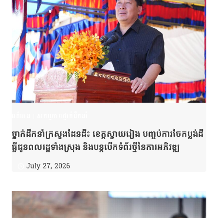
ពត៌មាន
|
សកម្មភាពថ្នាក់ដឹកនាំ
ថ្នាក់ដឹកនាំក្រសួងដែនដី៖ ខេត្តស្វាយរៀង បញ្ចប់ការចែកប្លង់ដី
ធ្លីជូនពលរដ្ឋទាំងស្រុង និងបន្តបើកទំព័រថ្មីនៃការអភិវឌ្ឍ
July 27, 2026