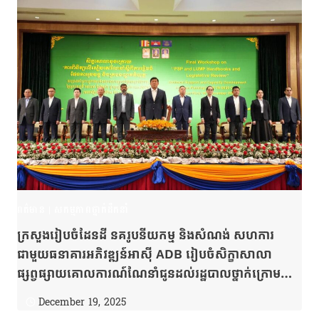
ពត៌មាន
|
សកម្មភាពថ្នាក់ដឹកនាំ
ក្រសួងរៀបចំដែនដី នគរូបនីយកម្ម និងសំណង់ សហការ
ជាមួយធនាគារអភិវឌ្ឍន៍អាស៊ី ADB រៀបចំសិក្ខាសាលា
ផ្សព្វផ្សាយគោលការណ៍ណែនាំជូនដល់រដ្ឋបាលថ្នាក់ក្រោមជាតិ
ដើម្បីឱ្យមានការឯកភាពគ្នាចូលរួមក្នុងការរៀបចំដែនដីនិងនគ
December 19, 2025
រូបនីយកម្មទូទាំងប្រទេស