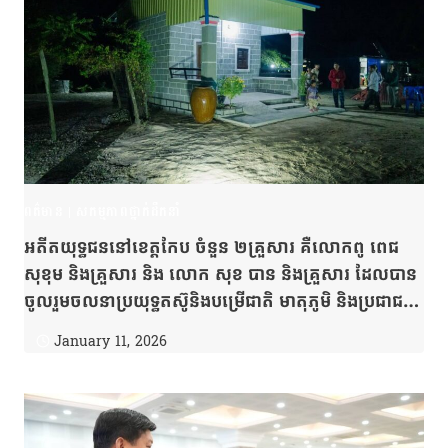
ពត៌មាន
|
សកម្មភាពថ្នាក់ដឹកនាំ
អតីតយុទ្ធជននៅខេត្តកែប ចំនួន ២គ្រួសារ គឺលោកពូ ពេជ
សុខុម និងគ្រួសារ និង លោក សុខ បាន និងគ្រួសារ ដែលបាន
ចូលរួមចលនាប្រយុទ្ធតស៊ូនិងបម្រើជាតិ មាតុភូមិ និងប្រជាជន
ក្នុងដំណាក់កាលដែលកម្ពុជាបានឆ្លងកាត់ការលំបាកនាពេល
January 11, 2026
កន្លងមកបានទទួលទ្រនំថ្មី សម្រាប់ការរស់នៅជួបជុំជាមួយក្រុម
គ្រួសារ ដោយបានផ្តល់ភាពកក់ក្តៅ ភាពសុខសាន្ត និងក្តី
សង្ឃឹមក្រោយពេលចូលនិវត្តន៍ពីការងារ។