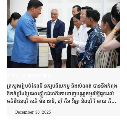
ពត៌មាន
|
សកម្មភាពថ្នាក់ដឹកនាំ
ក្រសួងរៀបចំដែនដី នគរូបនីយកម្ម និងសំណង់ បាននឹងកំពុង
ខិតខំប្រឹងប្រែងពន្លឿនដំណើរការចេញបណ្ណកម្មសិទ្ធិជូនដល់
អតិថិជនបុរី ខេភី ម៉ន ដានី, បុរី ភីអ វីឡា និងបុរី វី អាយ ភី
ដែលនៅសេសសល់ ឱ្យទទួលបានប័ណ្ណកម្មសិទ្ធិនាពេលឆាប់ៗ
December 30, 2025
ខាងមុខនេះ