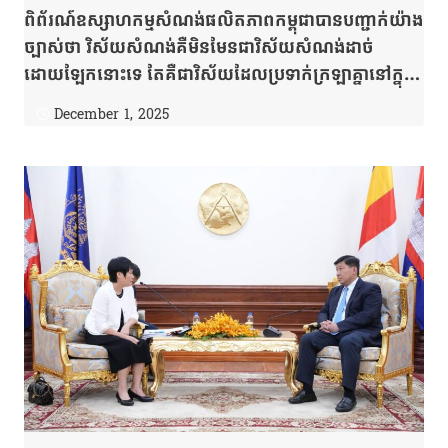
ពិព័រណ៍ឧស្សាហកម្មសំណង់ផលិតភាពកម្ពុជាបានបញ្ជាក់យ៉ាង
ច្បាស់ថា វិស័យសំណង់គឺមិនមែនជាវិស័យសំណង់ដាច់
ដោយឡែកនោះទេ តែគឺជាវិស័យដែលប្រទាក់ក្រឡាគ្នានៅក្នុង
ចលនាសេដ្ឋកិច្ចរបស់កម្ពុជាជារួម។
December 1, 2025