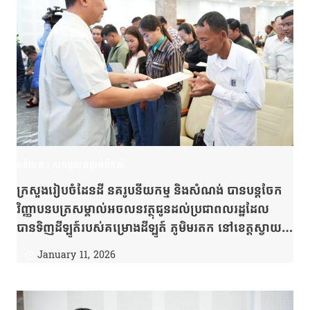
ពត៌មាន
|
សកម្មភាពថ្នាក់ដឹកនាំ
ក្រសួងរៀបចំដែនដី នគរូបនីយកម្ម និងសំណង់ បានបន្តចែក
វិញ្ញាបនបត្រសម្គាល់អចលនវត្ថុជូនដល់ប្រជាពលរដ្ឋដែល
បានទិញដីឡូត៍របស់គម្រោងដីឡូត៍ ភូមិមរតក នៅខេត្តស្វាយ
រៀង ចំនួន ២០៧ប័ណ្ណ បន្ថែមទៀត ។
January 11, 2026