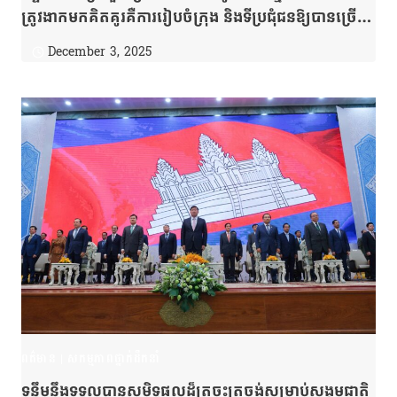
ត្រូវងាកមកគិតគូរគឺការរៀបចំក្រុង និងទីប្រជុំជនឱ្យបានច្រើន
និងការងារអាទិភាពផ្សេងទៀត ដើម្បីចូលរួមកសាងកម្ពុជាឱ្យ
December 3, 2025
មានខឿនសេដ្ឋកិច្ចនិងខឿនការពារជាតិរឹងមាំ ខ្លួនទីពឹងខ្លួន និង
ឯករាជ្យម្ចាស់ការ ខណៈស្ថានភាពពិភពលោកប្រែប្រួលឥត
ឈប់ឈរ។
ពត៌មាន
|
សកម្មភាពថ្នាក់ដឹកនាំ
ទន្ទឹមនឹងទទួលបានសមិទ្ធផលដ៏ត្រចះត្រចង់សម្រាប់សង្គមជាតិ