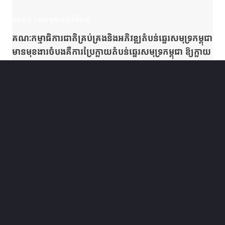
ពត៌មាន
|
សកម្មភាពថ្នាក់ដឹកនាំ
គណៈកម្មាធិការជាតិគ្រប់គ្រងនិងអភិវឌ្ឍតំបន់ឆ្នេរសមុទ្រកម្ពុជា
មានមុខងារចំបងគឺការប្រែក្លាយតំបន់ឆ្នេរសមុទ្រកម្ពុជា ឱ្យក្លាយ
ទៅជារបៀងសេដ្ឋកិច្ចមួយដ៏រឹងមាំសម្រាប់កម្ពុជា។
November 19, 2025