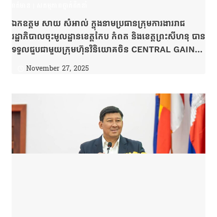
ពត៌មាន
|
សកម្មភាពថ្នាក់ដឹកនាំ
ឯកឧត្ដម សាយ សំអាល់ ក្នុងនាមប្រធានក្រុមការងាររាជ
រដ្ឋាភិបាលចុះមូលដ្ឋានខេត្តកែប កំពត និងខេត្តព្រះសីហនុ បាន
ទទួលជួបជាមួយក្រុមហ៊ុនវិនិយោគចិន CENTRAL GAIN
Co.ltd ដើម្បីអាចឱ្យក្រុមហ៊ុនរកឱកាសវិនិយោគក្នុងតំបន់ឆ្នេរ
November 27, 2025
សមុទ្រកម្ពុជា។