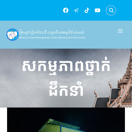
Skip
to
content
ក្រសួងរៀបចំដែនដី នគរូបនីយកម្ម និងសំណង់
Ministry of Land Management, Urban Planning and Construction
សកម្មភាពថ្នាក់
ដឹកនាំ