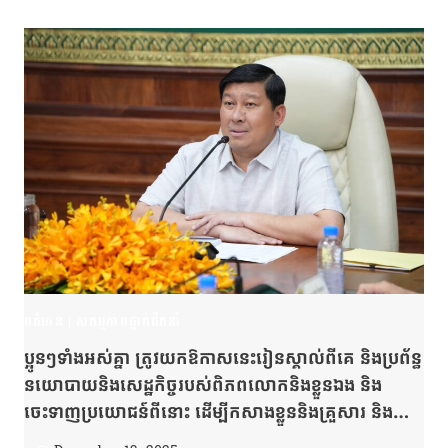
ពត៌មាន
|
សកម្មភាពថ្នាក់ដឹកនាំ
ប្អូនៗទាំងអស់គ្នា ត្រូវយកឱកាសនេះរៀនស្គាល់ពីគេ និងប្រព័ន្ធ
នយោបាយនិងសេដ្ឋកិច្ចរបស់ពិភពលោកនិងខ្លួនឯង និង
ចេះទាញប្រយោជន៍ពីនោះ ដើម្បីកសាងខ្លួននិងគ្រួសារ និង
អភិវឌ្ឍកម្ពុជាមាតុភូមិយើងឱ្យកាន់តែរីកចម្រើន ពិសេសក្នុង