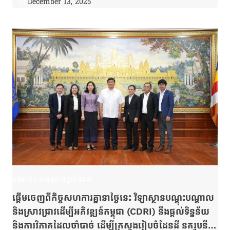
December 13, 2025
កាលៈទេសៈដ៏លំបាកដែលកម្ពុជាកំពុងជួបប្រទះនេះ ក៏ជាពេល
វេលាល្អសម្រាប់ឱ្យយើងរៀនរស់ដោយខ្លួនឯង ឯករាជ្យម្ចាស់
ការ មានសាមគ្គីភាពផ្ទៃក្នុង រៀបចំស្រុកទេស និងកសាងខឿន
សេដ្ឋកិច្ចជាតិកម្ពុជាឱ្យរឹងមាំ ។
ពត៌មាន
|
សកម្មភាពថ្នាក់ដឹកនាំ
ផ្តើមចេញពីកិច្ចសហការគ្នានាថ្ងៃនេះ វិទ្យាស្ថានបណ្តុះបណ្តាល
និងស្រាវជ្រាវដើម្បីអភិវឌ្ឍន៍កម្ពុជា (CDRI) នឹងផ្តល់ទិន្នន័យ
និងការវិភាគដែលចាំបាច់ ដើម្បីក្រសួងរៀបចំដែនដី នគរូបនីយ