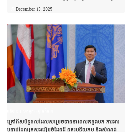
កម្ម និងសំណង់ អាចដាក់ចេញនូវគោលនយោបាយបានត្រឹម
December 13, 2025
ត្រូវលើវិស័យរៀបចំដែនដី នគរូបនីយកម្ម និងសំណង់។
ពត៌មាន
|
សកម្មភាពថ្នាក់ដឹកនាំ
ក្រៅពីសមិទ្ធផលដែលសម្រេចបាន​នាពេលកន្លងមក ការងារ
បន្ទាប់ដែល​ក្រសួងរៀបចំដែនដី នគរូបនីយកម្ម និងសំណង់