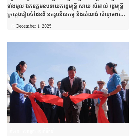
ទាំងមូល ឯកឧត្តមឧបនាយករដ្ឋមន្ត្រី សាយ សំអាល់ រដ្ឋមន្ត្រី
ក្រសួងរៀបចំដែនដី នគរូបនីយកម្ម និងសំណង់ សំណូមពរឱ្យ
អង្គសន្និបាតគិតគូរពីការផ្លាស់ប្តូរនូវផ្នត់គំនិត និងរបៀបរបបនៃ
December 1, 2025
ការគិតគូរលើវិស័យរៀបចំដែនដី នគរូបនីយកម្ម និងសំណង់
ដើម្បីឧត្តមប្រយោជន៍ជាតិមាតុភូមិ និងប្រជាជនកម្ពុជា។
ពត៌មាន
|
សកម្មភាពថ្នាក់ដឹកនាំ